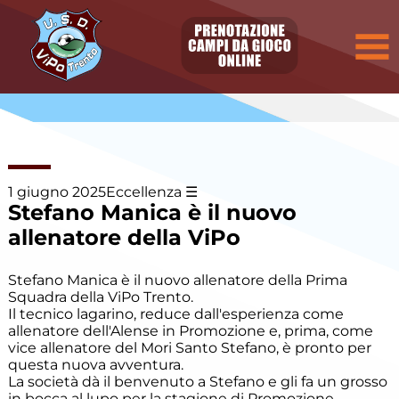
Elenco
degli
argomenti
delle
notizie:
Allievi
Allievi E.
Villazzano
1 giugno 2025
Eccellenza
Stefano Manica è il nuovo
Allievi P.
allenatore della ViPo
Villazzano
Stefano Manica è il nuovo allenatore della Prima
Calcio a
cinque
Squadra della ViPo Trento.
Il tecnico lagarino, reduce dall'esperienza come
allenatore dell'Alense in Promozione e, prima, come
Camp
vice allenatore del Mori Santo Stefano, è pronto per
Estivo
questa nuova avventura.
La società dà il benvenuto a Stefano e gli fa un grosso
in bocca al lupo per la stagione di Promozione