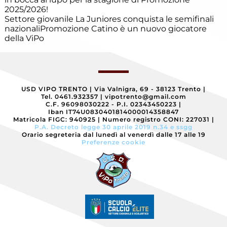
Eccellenza
2025/2026!
Settore giovanile
La Juniores conquista le semifinali
nazionali
Promozione
Catino è un nuovo giocatore
della ViPo
Esordienti
Esordienti
A
Villazzano
USD VIPO TRENTO
|
Via Valnigra, 69 - 38123 Trento
|
Tel. 0461.932357
|
vipotrento@gmail.com
Esordienti
C.F. 96098030222 - P.I. 02343450223
|
B
Iban IT74U0830401814000014358847
Villazzano
Matricola FIGC: 940925
|
Numero registro CONI: 227031
|
P.A. Decreto legge 30 aprile 2019 n.34 e ssgg
Orario segreteria dal lunedì al venerdì dalle 17 alle 19
Futsal
Preferenze cookie
Giovanile
Villazzano
Giovanissimi