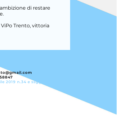
 ambizione di restare
e.
ViPo Trento, vittoria
nto@gmail.com
358847
ile 2019 n.34 e ssgg