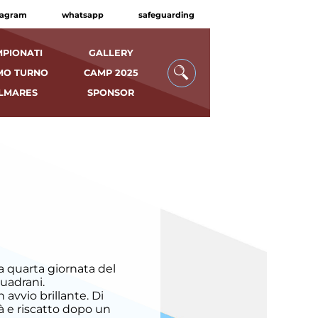
tagram
whatsapp
safeguarding
PIONATI
GALLERY
MO TURNO
CAMP 2025
LMARES
SPONSOR
a quarta giornata del
uadrani.
 avvio brillante. Di
à e riscatto dopo un