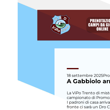
degli
argomenti
delle
notizie:
Allievi
Allievi E.
Villazzano
Allievi P.
Villazzano
Calcio a
18 settembre 2025
Pr
cinque
A Gabbiolo ar
Camp
La ViPo Trento di mist
Estivo
campionato di Promozi
I padroni di casa arriv
fronte ci sarà un Dro 
Eccellenza