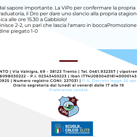
dal sapore importante. La ViPo per confermare la propria
raduatoria, il Dro per dare uno slancio alla propria stagion
ca alle ore 15.30 a Gabbiolo!
inisce 2-2, un pari che lascia l'amaro in bocca
Promozione
dine piegato 1-0
ENTO
|
Via Valnigra, 69 - 38123 Trento
|
Tel. 0461.932357
|
vipotre
96098030222 - P.I. 02343450223
|
Iban IT74U0830401814000014
40925
|
Numero registro CONI: 227031
|
P.A. Decreto legge 30 apr
Orario segreteria dal lunedì al venerdì dalle 17 alle 19
Preferenze cookie