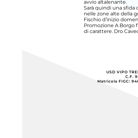
avvio altalenante.
Sarà quindi una sfida 
nelle zone alte della g
Esordienti
Fischio d’inizio domeni
Promozione
A Borgo f
di carattere. Dro Cave
Esordienti
A
Villazzano
Esordienti
B
Villazzano
USD VIPO TR
C.F. 
Futsal
Matricola FIGC: 9
Giovanile
Villazzano
Giovanissimi