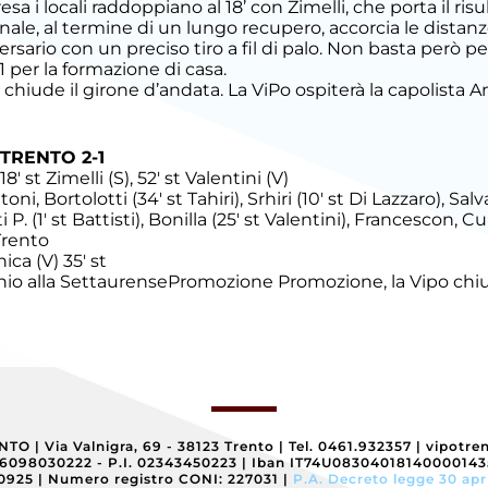
sa i locali raddoppiano al 18’ con Zimelli, che porta il risu
inale, al termine di un lungo recupero, accorcia le distanz
vversario con un preciso tiro a fil di palo. Non basta però per 
1 per la formazione di casa.
hiude il girone d’andata. La ViPo ospiterà la capolista 
TRENTO 2-1
18' st Zimelli (S), 52' st Valentini (V)
 Bortolotti (34' st Tahiri), Srhiri (10' st Di Lazzaro), Salva
 P. (1' st Battisti), Bonilla (25' st Valentini), Francescon, Cu
Trento
ca (V) 35' st
hio alla Settaurense
Promozione
Promozione, la Vipo chiu
ENTO
|
Via Valnigra, 69 - 38123 Trento
|
Tel. 0461.932357
|
vipotre
96098030222 - P.I. 02343450223
|
Iban IT74U0830401814000014
40925
|
Numero registro CONI: 227031
|
P.A. Decreto legge 30 apr