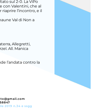
ltato sul 2-0. La ViPo
e con Valentini, che al
riaprire l’incontro, e il
Anaune Val di Non a
terra, Allegretti,
rzel. All. Manica
de l’andata contro la
nto@gmail.com
358847
ile 2019 n.34 e ssgg