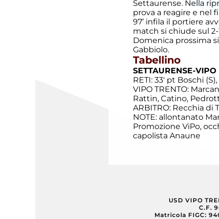
Settaurense. Nella ripre
prova a reagire e nel f
97’ infila il portiere a
Esordienti
match si chiude sul 2-
Domenica prossima si c
Gabbiolo.
Esordienti
Tabellino
A
Villazzano
SETTAURENSE-VIPO 
RETI: 33' pt Boschi (S), 
Esordienti
VIPO TRENTO: Marcantoni,
B
Rattin, Catino, Pedrotti
Villazzano
ARBITRO: Recchia di 
NOTE: allontanato Mani
Promozione
ViPo, occ
Futsal
capolista Anaune
Giovanile
Villazzano
Giovanissimi
USD VIPO TR
C.F. 
Matricola FIGC: 9