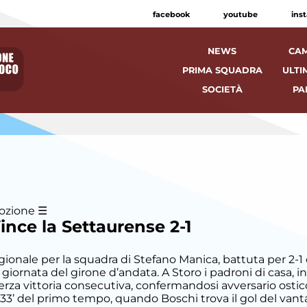
facebook
youtube
ins
NEWS
CAM
PRIMA SQUADRA
ULTI
SOCIETÀ
PA
ozione
Vince la Settaurense 2-1
ionale per la squadra di Stefano Manica, battuta per 2-1
 giornata del girone d’andata. A Storo i padroni di casa
terza vittoria consecutiva, confermandosi avversario ostic
al 33’ del primo tempo, quando Boschi trova il gol del vant