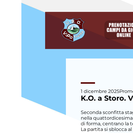
degli
argomenti
delle
notizie:
Allievi
Allievi E.
Villazzano
Allievi P.
Villazzano
Calcio a
1 dicembre 2025
Prom
cinque
K.O. a Storo. 
Camp
Seconda sconfitta stag
Estivo
nella quattordicesima
di forma, centrano la 
La partita si sblocca 
Eccellenza