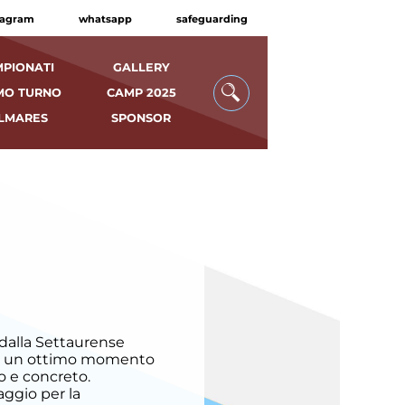
tagram
whatsapp
safeguarding
PIONATI
GALLERY
MO TURNO
CAMP 2025
LMARES
SPONSOR
 dalla Settaurense
, in un ottimo momento
o e concreto.
aggio per la