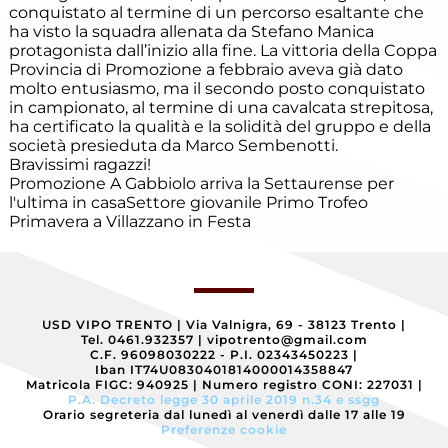
Eccellenza
conquistato al termine di un percorso esaltante che
ha visto la squadra allenata da Stefano Manica
protagonista dall’inizio alla fine. La vittoria della Coppa
Provincia di Promozione a febbraio aveva già dato
Esordienti
molto entusiasmo, ma il secondo posto conquistato
in campionato, al termine di una cavalcata strepitosa,
ha certificato la qualità e la solidità del gruppo e della
Esordienti
società presieduta da Marco Sembenotti.
A
Villazzano
Bravissimi ragazzi!
Promozione
A Gabbiolo arriva la Settaurense per
Esordienti
l'ultima in casa
Settore giovanile
Primo Trofeo
B
Primavera a Villazzano in Festa
Villazzano
Futsal
USD VIPO TRENTO
|
Via Valnigra, 69 - 38123 Trento
|
Giovanile
Tel. 0461.932357
|
vipotrento@gmail.com
Villazzano
C.F. 96098030222 - P.I. 02343450223
|
Iban IT74U0830401814000014358847
Matricola FIGC: 940925
|
Numero registro CONI: 227031
|
P.A. Decreto legge 30 aprile 2019 n.34 e ssgg
Giovanissimi
Orario segreteria dal lunedì al venerdì dalle 17 alle 19
Preferenze cookie