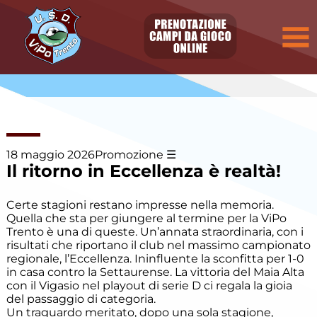
Elenco
degli
argomenti
delle
notizie:
Allievi
Allievi E.
Villazzano
18 maggio 2026
Promozione
Il ritorno in Eccellenza è realtà!
Allievi P.
Villazzano
Certe stagioni restano impresse nella memoria.
Quella che sta per giungere al termine per la ViPo
Calcio a
Trento è una di queste. Un’annata straordinaria, con i
cinque
risultati che riportano il club nel massimo campionato
regionale, l’Eccellenza. Ininfluente la sconfitta per 1-0
Camp
in casa contro la Settaurense. La vittoria del Maia Alta
Estivo
con il Vigasio nel playout di serie D ci regala la gioia
del passaggio di categoria.
Un traguardo meritato, dopo una sola stagione,