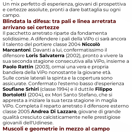
Eccellenza
Un mix perfetto di esperienza, giovani di prospettiva
e certezze assolute, pronti a dare battaglia su ogni
campo.
Blindata la difesa: tra pali e linea arretrata
Esordienti
arrivano sei certezze
Il pacchetto arretrato riparte da fondamenta
Esordienti
solidissime. A difendere i pali della ViPo ci sarà ancora
A
il talento del portiere classe 2004
Niccolò
Villazzano
Marcantoni
. Davanti a lui, confermatissimo il
difensore
Loris Salvaterra
(2002), pronto a vivere la
Esordienti
sua seconda stagione consecutiva alla ViPo, insieme a
B
Paolo Rattin
(2003), ormai una vera e propria
Villazzano
bandiera della ViPo nonostante la giovane età.
Sulle corsie laterali la spinta e la copertura sono
Futsal
assicurate. Confermato l'esterno basso d'esperienza
Soufiane Srhiri
(classe 1994) e il duttile
Filippo
Bortolotti
(2004), ex Mori Santo Stefano, che si
Giovanile
appresta a iniziare la sua terza stagione in maglia
Villazzano
ViPo. Completa il reparto arretrato il difensore esterno
classe 2005
Andrea Di Lazzaro
, giovane di grande
qualità cresciuto calcisticamente nelle prestigiose
Giovanissimi
giovanili dell'Udinese.
Muscoli e geometrie in mezzo al campo