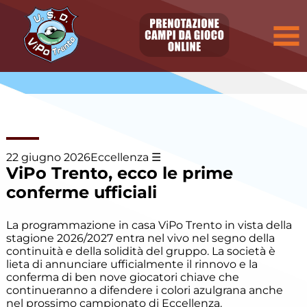
Elenco
degli
argomenti
delle
notizie:
Allievi
Allievi E.
Villazzano
22 giugno 2026
Eccellenza
ViPo Trento, ecco le prime
Allievi P.
Villazzano
conferme ufficiali
Calcio a
La programmazione in casa ViPo Trento in vista della
cinque
stagione 2026/2027 entra nel vivo nel segno della
continuità e della solidità del gruppo. La società è
Camp
lieta di annunciare ufficialmente il rinnovo e la
Estivo
conferma di ben nove giocatori chiave che
continueranno a difendere i colori azulgrana anche
nel prossimo campionato di Eccellenza.