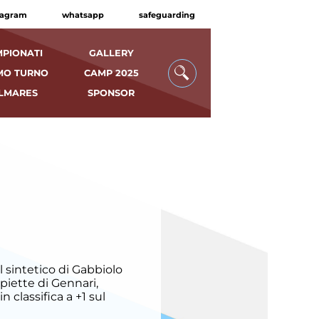
tagram
whatsapp
safeguarding
PIONATI
GALLERY
MO TURNO
CAMP 2025
LMARES
SPONSOR
l sintetico di Gabbiolo
ppiette di Gennari,
 classifica a +1 sul