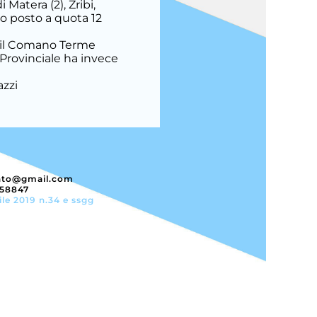
 Matera (2), Zribi,
rzo posto a quota 12
n il Comano Terme
5 Provinciale ha invece
azzi
nto@gmail.com
358847
ile 2019 n.34 e ssgg