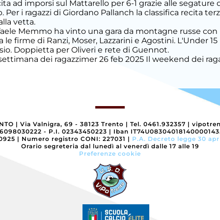
ita ad imporsi sul Mattarello per 6-1 grazie alle segature di
b. Per i ragazzi di Giordano Pallanch la classifica recita te
lla vetta.
Raffaele Memmo ha vinto una gara da montagne russe co
rta le firme di Ranzi, Moser, Lazzarini e Agostini. L'Under 1
isio. Doppietta per Oliveri e rete di Guennot.
e settimana dei ragazzi
mer 26 feb 2025
Il weekend dei rag
ENTO
|
Via Valnigra, 69 - 38123 Trento
|
Tel. 0461.932357
|
vipotre
96098030222 - P.I. 02343450223
|
Iban IT74U0830401814000014
40925
|
Numero registro CONI: 227031
|
P.A. Decreto legge 30 apr
Orario segreteria dal lunedì al venerdì dalle 17 alle 19
Preferenze cookie