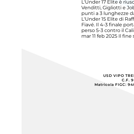
L'Under 17 Elite è riusc
Venditti, Gigliotti e Jo
punti a 3 lunghezze da
Esordienti
L'Under 15 Elite di 
Fiavé. Il 4-3 finale po
perso 5-3 contro il Cal
Esordienti
mar 11 feb 2025
Il fin
A
Villazzano
Esordienti
B
Villazzano
USD VIPO TR
Futsal
C.F. 
Matricola FIGC: 9
Giovanile
Villazzano
Giovanissimi