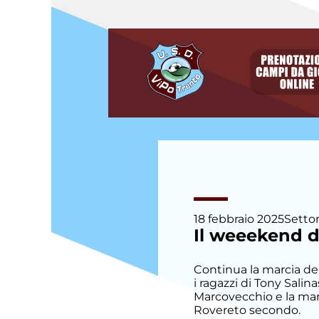
degli
argomenti
delle
notizie:
Allievi
Allievi E.
Villazzano
Allievi P.
Villazzano
Calcio a
18 febbraio 2025
Settor
cinque
Il weeekend d
Camp
Continua la marcia dell
Estivo
i ragazzi di Tony Salin
Marcovecchio e la marca
Rovereto secondo.
Eccellenza