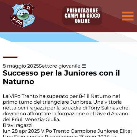
Elenco
degli
argomenti
delle
notizie:
Allievi
Allievi E.
Villazzano
8 maggio 2025
Settore giovanile
Successo per la Juniores con il
Allievi P.
Naturno
Villazzano
La ViPo Trento ha superato per 8-1 il Naturno nel
Calcio a
cinque
primo turno del triangolare Juniores. Una vittoria
netta per i ragazzi per la squadra di Tony Salinas che
dovranno affrontare la formazione del Rive d'Arcano
Camp
del Friuli Venezia-Giulia.
Estivo
Bravi ragazzi!
lun 28 apr 2025
ViPo Trento Campione Juniores Elite:
Una Stagione da Ricordare
mar 13 mag 2025
La