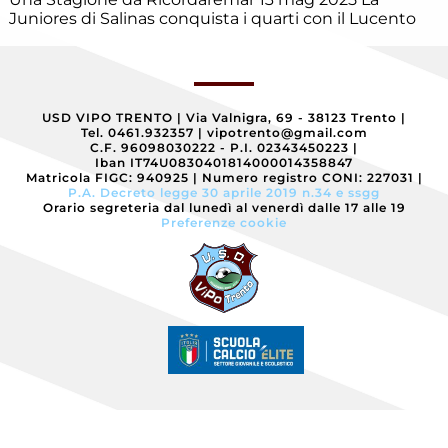
Eccellenza
Juniores di Salinas conquista i quarti con il Lucento
Esordienti
USD VIPO TRENTO
|
Via Valnigra, 69 - 38123 Trento
|
Esordienti
Tel. 0461.932357
|
vipotrento@gmail.com
A
C.F. 96098030222 - P.I. 02343450223
|
Villazzano
Iban IT74U0830401814000014358847
Matricola FIGC: 940925
|
Numero registro CONI: 227031
|
P.A. Decreto legge 30 aprile 2019 n.34 e ssgg
Esordienti
Orario segreteria dal lunedì al venerdì dalle 17 alle 19
B
Preferenze cookie
Villazzano
Futsal
Giovanile
Villazzano
Giovanissimi