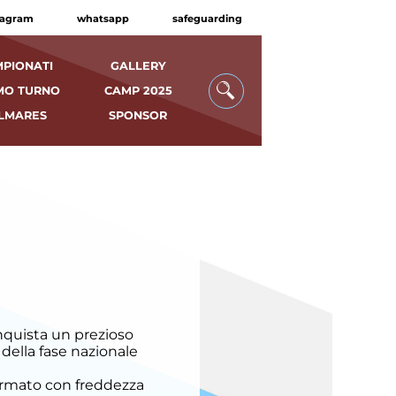
tagram
whatsapp
safeguarding
PIONATI
GALLERY
MO TURNO
CAMP 2025
LMARES
SPONSOR
onquista un prezioso
 della fase nazionale
formato con freddezza