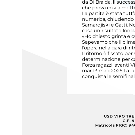
da Di Braida. Il succe
che prova così a mette
La partita è stata tutt
Esordienti
numerica, chiudendo l’
Samardjiski e Gatti. N
casa un risultato fon
Esordienti
«Ho chiesto grinta e c
A
Sapevamo che il clima
Villazzano
l’opera nella gara di ri
Il ritorno è fissato pe
Esordienti
B
determinazione per con
Villazzano
Forza ragazzi, avanti V
mar 13 mag 2025
La J
conquista le semifinal
Futsal
Giovanile
Villazzano
USD VIPO TR
Giovanissimi
C.F. 
Matricola FIGC: 9