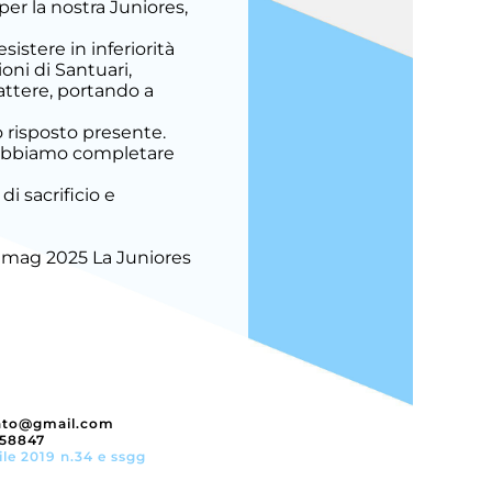
er la nostra Juniores,
sistere in inferiorità
oni di Santuari,
attere, portando a
o risposto presente.
 dobbiamo completare
di sacrificio e
 mag 2025
La Juniores
nto@gmail.com
358847
ile 2019 n.34 e ssgg