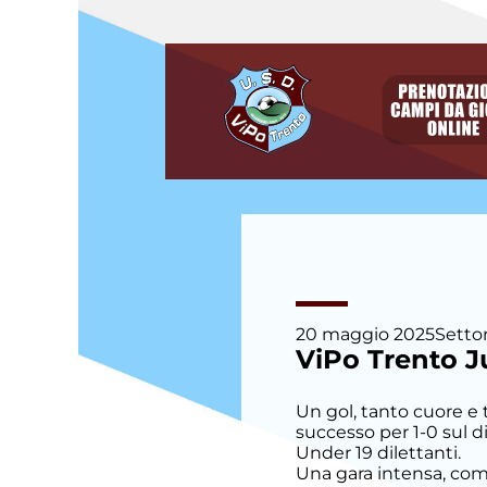
degli
argomenti
delle
notizie:
Allievi
Allievi E.
Villazzano
Allievi P.
Villazzano
Calcio a
20 maggio 2025
Settor
cinque
ViPo Trento Ju
Camp
Un gol, tanto cuore e 
Estivo
successo per 1-0 sul di
Under 19 dilettanti.
Una gara intensa, com
Eccellenza