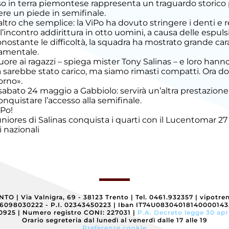
sso in terra piemontese rappresenta un traguardo storico p
re un piede in semifinale.
’altro che semplice: la ViPo ha dovuto stringere i denti e re
incontro addirittura in otto uomini, a causa delle espulsi
onostante le difficoltà, la squadra ha mostrato grande car
damentale.
uore ai ragazzi – spiega mister Tony Salinas – e loro hann
 sarebbe stato carico, ma siamo rimasti compatti. Ora
torno».
r sabato 24 maggio a Gabbiolo: servirà un’altra prestazione 
quistare l’accesso alla semifinale.
iPo!
uniores di Salinas conquista i quarti con il Lucento
mar 27
i nazionali
ENTO
|
Via Valnigra, 69 - 38123 Trento
|
Tel. 0461.932357
|
vipotre
96098030222 - P.I. 02343450223
|
Iban IT74U0830401814000014
40925
|
Numero registro CONI: 227031
|
P.A. Decreto legge 30 apr
Orario segreteria dal lunedì al venerdì dalle 17 alle 19
Preferenze cookie