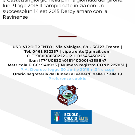
Eccellenza
lun 31 ago 2015
Il campionato inizia con un
successo
lun 14 set 2015
Derby amaro con la
Ravinense
Esordienti
Esordienti
A
USD VIPO TRENTO
|
Via Valnigra, 69 - 38123 Trento
|
Villazzano
Tel. 0461.932357
|
vipotrento@gmail.com
C.F. 96098030222 - P.I. 02343450223
|
Esordienti
Iban IT74U0830401814000014358847
B
Matricola FIGC: 940925
|
Numero registro CONI: 227031
|
Villazzano
P.A. Decreto legge 30 aprile 2019 n.34 e ssgg
Orario segreteria dal lunedì al venerdì dalle 17 alle 19
Preferenze cookie
Futsal
Giovanile
Villazzano
Giovanissimi