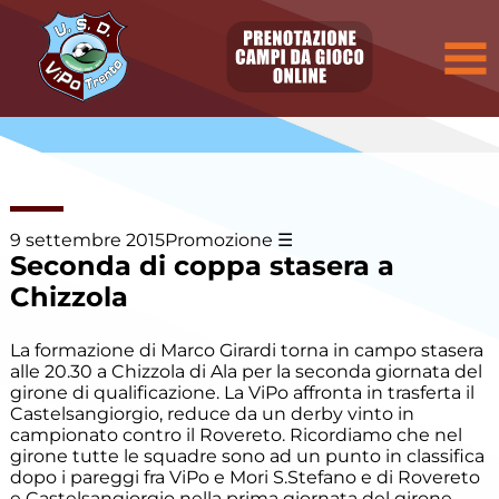
Elenco
degli
argomenti
delle
notizie:
Allievi
Allievi E.
Villazzano
9 settembre 2015
Promozione
Seconda di coppa stasera a
Allievi P.
Chizzola
Villazzano
La formazione di Marco Girardi torna in campo stasera
Calcio a
cinque
alle 20.30 a Chizzola di Ala per la seconda giornata del
girone di qualificazione. La ViPo affronta in trasferta il
Castelsangiorgio, reduce da un derby vinto in
Camp
campionato contro il Rovereto. Ricordiamo che nel
Estivo
girone tutte le squadre sono ad un punto in classifica
dopo i pareggi fra ViPo e Mori S.Stefano e di Rovereto
e Castelsangiorgio nella prima giornata del girone.