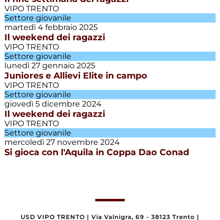
Società
VIPO TRENTO
Settore giovanile
martedì 4 febbraio 2025
Villazzano
Il weekend dei ragazzi
Calcio
VIPO TRENTO
Settore giovanile
lunedì 27 gennaio 2025
Juniores e Allievi Elite in campo
VIPO TRENTO
Settore giovanile
giovedì 5 dicembre 2024
Il weekend dei ragazzi
VIPO TRENTO
Settore giovanile
mercoledì 27 novembre 2024
Si gioca con l'Aquila in Coppa Dao Conad
USD VIPO TRENTO
|
Via Valnigra, 69 - 38123 Trento
|