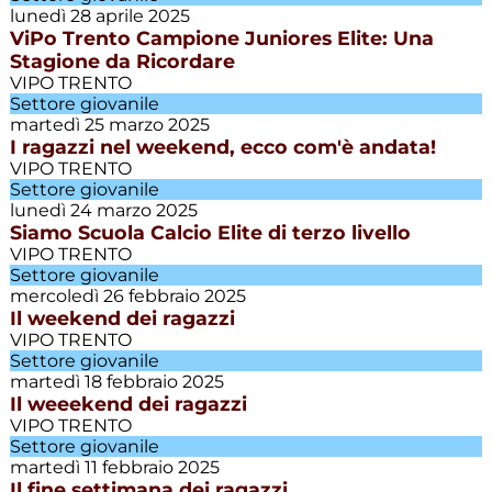
lunedì 28 aprile 2025
ViPo Trento Campione Juniores Elite: Una
Memorial
Stagione da Ricordare
Bepo
Foches
VIPO TRENTO
Settore giovanile
martedì 25 marzo 2025
Promozione
I ragazzi nel weekend, ecco com'è andata!
VIPO TRENTO
Settore giovanile
Promozione
lunedì 24 marzo 2025
Villazzano
Siamo Scuola Calcio Elite di terzo livello
VIPO TRENTO
Risultati
Settore giovanile
flash
mercoledì 26 febbraio 2025
Il weekend dei ragazzi
VIPO TRENTO
Scuola
Settore giovanile
calcio
martedì 18 febbraio 2025
Il weeekend dei ragazzi
VIPO TRENTO
Settore
Settore giovanile
giovanile
martedì 11 febbraio 2025
Il fine settimana dei ragazzi