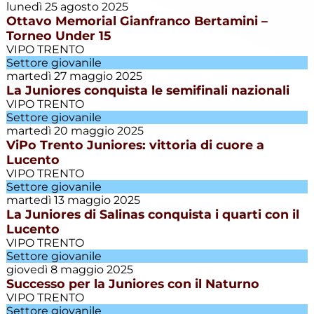
lunedì 25 agosto 2025
Giovanissimi
Ottavo Memorial Gianfranco Bertamini –
E. Villazzano
Torneo Under 15
VIPO TRENTO
Settore giovanile
Giovanissimi
martedì 27 maggio 2025
P. Villazzano
La Juniores conquista le semifinali nazionali
VIPO TRENTO
Giovanissimi
Settore giovanile
R. Villazzano
martedì 20 maggio 2025
ViPo Trento Juniores: vittoria di cuore a
Lucento
Juniores
VIPO TRENTO
Settore giovanile
martedì 13 maggio 2025
Juniores E.
La Juniores di Salinas conquista i quarti con il
Villazzano
Lucento
VIPO TRENTO
Settore giovanile
L'editoriale
giovedì 8 maggio 2025
Successo per la Juniores con il Naturno
VIPO TRENTO
Le gare del
Settore giovanile
weekend