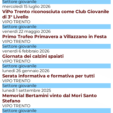
Settore giovanile
Eccellenza
mercoledì 15 luglio 2026
ViPo Trento riconosciuta come Club Giovanile
di 3° Livello
Esordienti
VIPO TRENTO
Settore giovanile
venerdì 22 maggio 2026
Esordienti
Primo Trofeo Primavera a Villazzano in Festa
A
Villazzano
VIPO TRENTO
Settore giovanile
Esordienti
venerdì 6 febbraio 2026
B
Giornata dei calzini spaiati
Villazzano
VIPO TRENTO
Settore giovanile
Futsal
lunedì 26 gennaio 2026
Serata informativa e formativa per tutti
VIPO TRENTO
Giovanile
Settore giovanile
Villazzano
lunedì 1 settembre 2025
Memorial Bertamini vinto dal Mori Santo
Stefano
Giovanissimi
VIPO TRENTO
Settore giovanile