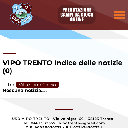
Elenco
degli
argomenti
delle
notizie:
Allievi
Allievi E.
Villazzano
VIPO TRENTO
Indice delle notizie
(0)
Allievi P.
Villazzano
Filtro:
Villazzano Calcio
Nessuna notizia...
.
Calcio a
cinque
Camp
Estivo
USD VIPO TRENTO
|
Via Valnigra, 69 - 38123 Trento
|
Tel. 0461.932357
|
vipotrento@gmail.com
C.F. 96098030222 - P.I. 02343450223
|