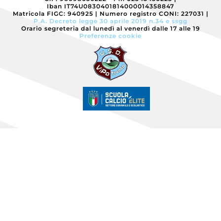
Eccellenza
Iban IT74U0830401814000014358847
Matricola FIGC: 940925
|
Numero registro CONI: 227031
|
P.A. Decreto legge 30 aprile 2019 n.34 e ssgg
Orario segreteria dal lunedì al venerdì dalle 17 alle 19
Preferenze cookie
Esordienti
Esordienti
A
Villazzano
Esordienti
B
Villazzano
Futsal
Giovanile
Villazzano
Giovanissimi