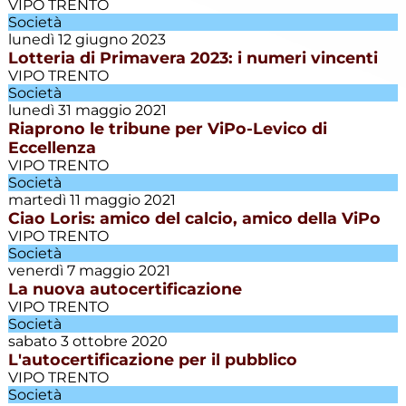
VIPO TRENTO
Società
Giovanissimi
E. Villazzano
lunedì 12 giugno 2023
Lotteria di Primavera 2023: i numeri vincenti
VIPO TRENTO
Giovanissimi
Società
P. Villazzano
lunedì 31 maggio 2021
Riaprono le tribune per ViPo-Levico di
Giovanissimi
Eccellenza
R. Villazzano
VIPO TRENTO
Società
martedì 11 maggio 2021
Juniores
Ciao Loris: amico del calcio, amico della ViPo
VIPO TRENTO
Società
Juniores E.
venerdì 7 maggio 2021
Villazzano
La nuova autocertificazione
VIPO TRENTO
Società
L'editoriale
sabato 3 ottobre 2020
L'autocertificazione per il pubblico
VIPO TRENTO
Le gare del
Società
weekend