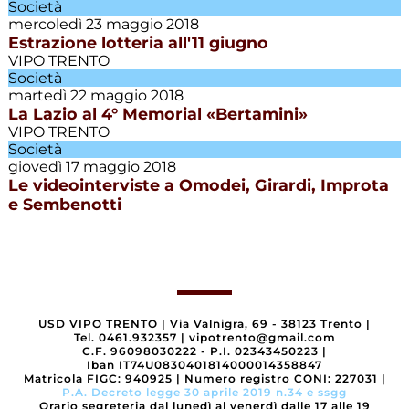
Società
Società
mercoledì 23 maggio 2018
Estrazione lotteria all'11 giugno
VIPO TRENTO
Villazzano
Società
Calcio
martedì 22 maggio 2018
La Lazio al 4° Memorial «Bertamini»
VIPO TRENTO
Società
giovedì 17 maggio 2018
Le videointerviste a Omodei, Girardi, Improta
e Sembenotti
USD VIPO TRENTO
|
Via Valnigra, 69 - 38123 Trento
|
Tel. 0461.932357
|
vipotrento@gmail.com
C.F. 96098030222 - P.I. 02343450223
|
Iban IT74U0830401814000014358847
Matricola FIGC: 940925
|
Numero registro CONI: 227031
|
P.A. Decreto legge 30 aprile 2019 n.34 e ssgg
Orario segreteria dal lunedì al venerdì dalle 17 alle 19