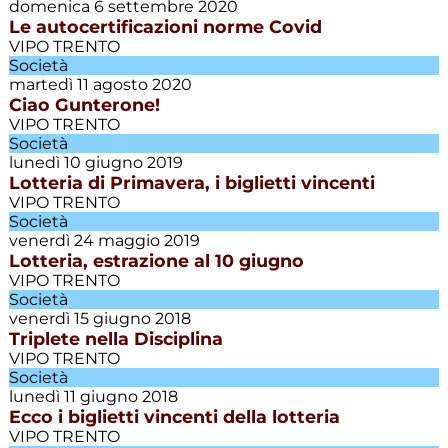
domenica 6 settembre 2020
Le autocertificazioni norme Covid
Memorial
VIPO TRENTO
Bepo
Società
Foches
martedì 11 agosto 2020
Ciao Gunterone!
Promozione
VIPO TRENTO
Società
lunedì 10 giugno 2019
Lotteria di Primavera, i biglietti vincenti
Promozione
Villazzano
VIPO TRENTO
Società
venerdì 24 maggio 2019
Risultati
Lotteria, estrazione al 10 giugno
flash
VIPO TRENTO
Società
Scuola
venerdì 15 giugno 2018
calcio
Triplete nella Disciplina
VIPO TRENTO
Società
Settore
lunedì 11 giugno 2018
giovanile
Ecco i biglietti vincenti della lotteria
VIPO TRENTO