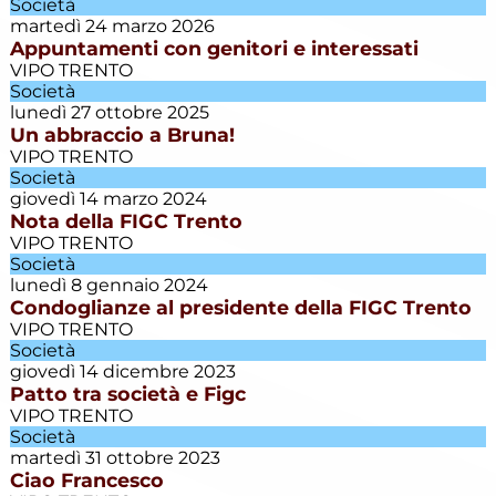
Società
Eccellenza
martedì 24 marzo 2026
Appuntamenti con genitori e interessati
VIPO TRENTO
Esordienti
Società
lunedì 27 ottobre 2025
Un abbraccio a Bruna!
Esordienti
VIPO TRENTO
A
Società
Villazzano
giovedì 14 marzo 2024
Esordienti
Nota della FIGC Trento
B
VIPO TRENTO
Villazzano
Società
lunedì 8 gennaio 2024
Condoglianze al presidente della FIGC Trento
Futsal
VIPO TRENTO
Società
giovedì 14 dicembre 2023
Giovanile
Patto tra società e Figc
Villazzano
VIPO TRENTO
Società
martedì 31 ottobre 2023
Giovanissimi
Ciao Francesco