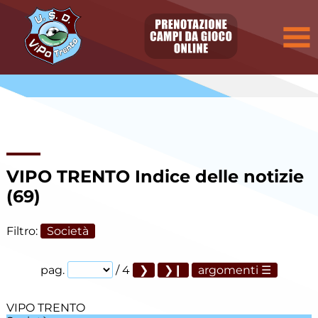
Elenco
degli
argomenti
delle
notizie:
Allievi
Allievi E.
Villazzano
VIPO TRENTO
Indice delle notizie
Allievi P.
Villazzano
(69)
Calcio a
Filtro:
Società
cinque
pag.
/ 4
argomenti
Camp
Estivo
VIPO TRENTO