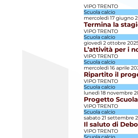
VIPO TRENTO
Scuola calcio
mercoledì 17 giugno 
Esordienti
Termina la stagi
VIPO TRENTO
Esordienti
Scuola calcio
A
giovedì 2 ottobre 202
Villazzano
L’attività per i 
Esordienti
VIPO TRENTO
B
Scuola calcio
Villazzano
mercoledì 16 aprile 20
Ripartito il pro
Futsal
VIPO TRENTO
Scuola calcio
lunedì 18 novembre 
Progetto Scuola
Giovanile
Villazzano
VIPO TRENTO
Scuola calcio
sabato 21 settembre 
Giovanissimi
Il saluto di Debo
VIPO TRENTO
Scuola calcio