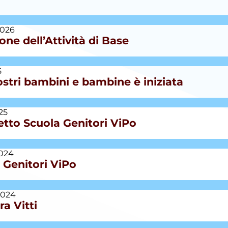
2026
one dell’Attività di Base
5
nostri bambini e bambine è iniziata
25
getto Scuola Genitori ViPo
2024
 Genitori ViPo
2024
ra Vitti