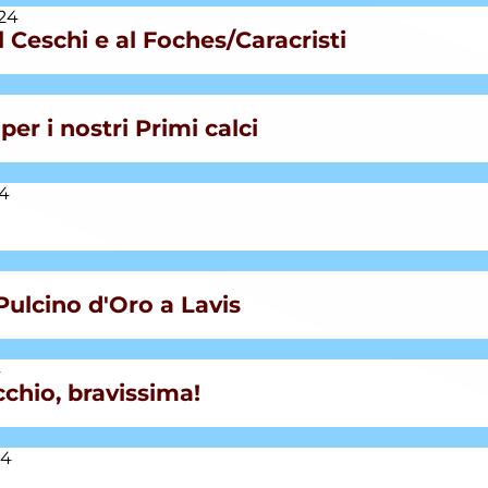
24
 Ceschi e al Foches/Caracristi
er i nostri Primi calci
24
 Pulcino d'Oro a Lavis
4
chio, bravissima!
24