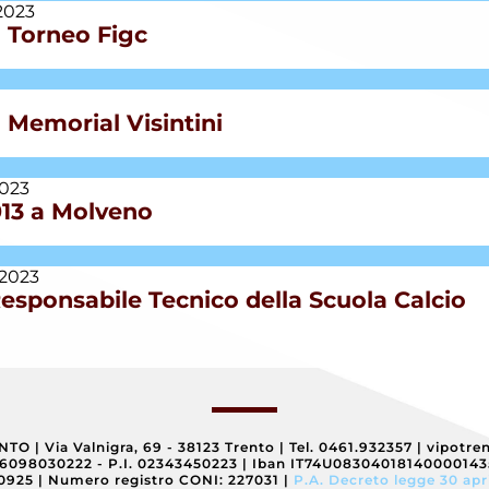
2023
al Torneo Figc
l Memorial Visintini
2023
2013 a Molveno
 2023
Responsabile Tecnico della Scuola Calcio
ENTO
|
Via Valnigra, 69 - 38123 Trento
|
Tel. 0461.932357
|
vipotre
96098030222 - P.I. 02343450223
|
Iban IT74U0830401814000014
40925
|
Numero registro CONI: 227031
|
P.A. Decreto legge 30 apr