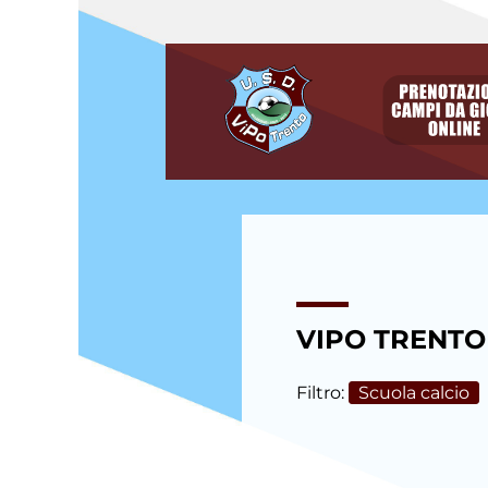
degli
argomenti
delle
notizie:
Allievi
Allievi E.
Villazzano
Allievi P.
Villazzano
Calcio a
VIPO TRENTO
cinque
Filtro:
Scuola calcio
Camp
Estivo
Eccellenza