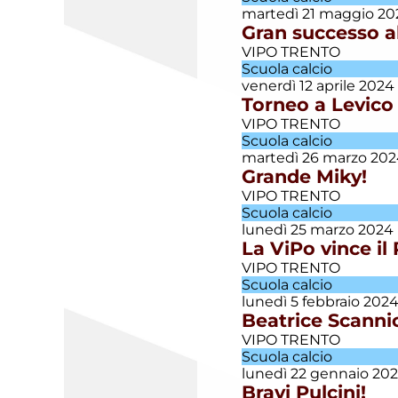
Giovanissimi
martedì 21 maggio 20
E. Villazzano
Gran successo al
VIPO TRENTO
Giovanissimi
Scuola calcio
P. Villazzano
venerdì 12 aprile 2024
Torneo a Levico p
VIPO TRENTO
Giovanissimi
R. Villazzano
Scuola calcio
martedì 26 marzo 20
Grande Miky!
Juniores
VIPO TRENTO
Scuola calcio
lunedì 25 marzo 2024
Juniores E.
La ViPo vince il
Villazzano
VIPO TRENTO
Scuola calcio
lunedì 5 febbraio 202
L'editoriale
Beatrice Scannic
VIPO TRENTO
Scuola calcio
Le gare del
lunedì 22 gennaio 20
weekend
Bravi Pulcini!