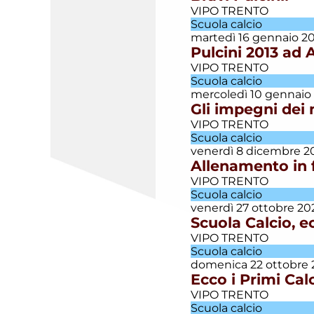
VIPO TRENTO
Memorial
Scuola calcio
Bepo
martedì 16 gennaio 2
Foches
Pulcini 2013 ad 
VIPO TRENTO
Promozione
Scuola calcio
mercoledì 10 gennaio
Gli impegni dei 
Promozione
VIPO TRENTO
Villazzano
Scuola calcio
venerdì 8 dicembre 2
Risultati
Allenamento in f
flash
VIPO TRENTO
Scuola calcio
venerdì 27 ottobre 20
Scuola
Scuola Calcio, ec
calcio
VIPO TRENTO
Scuola calcio
Settore
domenica 22 ottobre 
giovanile
Ecco i Primi Calc
VIPO TRENTO
Scuola calcio
Società